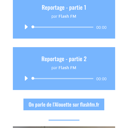
Reportage - partie 1
par
Flash FM
Lecteur
00:00
audio
Reportage - partie 2
par
Flash FM
Lecteur
00:00
audio
On parle de l'Alouette sur flashfm.fr