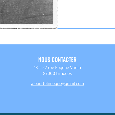
NOUS CONTACTER
18 – 22 rue Eugène Varlin
87000 Limoges
alouettelimoges@gmail.com