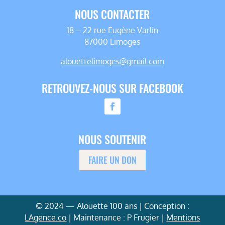
NOUS CONTACTER
18 – 22 rue Eugène Varlin
87000 Limoges
alouettelimoges@gmail.com
RETROUVEZ-NOUS SUR FACEBOOK
NOUS SOUTENIR
FAIRE UN DON
© 2024 — Alouette 100 ans | Conception :
LAgence.co
| Maintenance : P Frugier |
Mentions