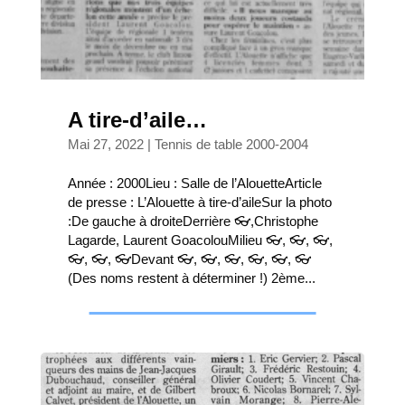
A tire-d’aile…
Mai 27, 2022
|
Tennis de table 2000-2004
Année : 2000Lieu : Salle de l’AlouetteArticle
de presse : L’Alouette à tire-d’aileSur la photo
:De gauche à droiteDerrière 👓,Christophe
Lagarde, Laurent GoacolouMilieu 👓, 👓, 👓,
👓, 👓, 👓Devant 👓, 👓, 👓, 👓, 👓, 👓
(Des noms restent à déterminer !) 2ème...