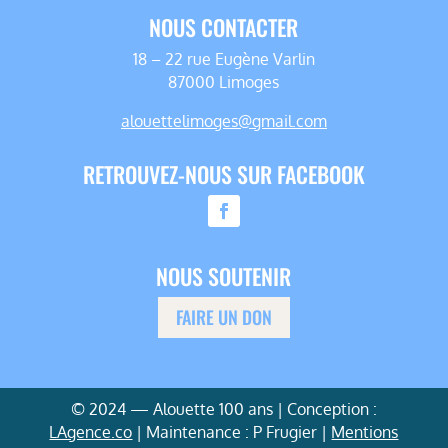
NOUS CONTACTER
18 – 22 rue Eugène Varlin
87000 Limoges
alouettelimoges@gmail.com
RETROUVEZ-NOUS SUR FACEBOOK
NOUS SOUTENIR
FAIRE UN DON
© 2024 — Alouette 100 ans | Conception :
LAgence.co
| Maintenance : P Frugier |
Mentions