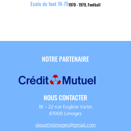
Ecole de foot 74-75
1970 - 1979
,
Football
NOTRE PARTENAIRE
NOUS CONTACTER
18 – 22 rue Eugène Varlin
87000 Limoges
alouettelimoges@gmail.com