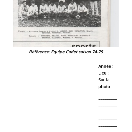
Référence: Equipe Cadet saison 74-75
Année
:
Lieu
:
Sur la
photo
:
_________
_________
_________
_________
_________
_________