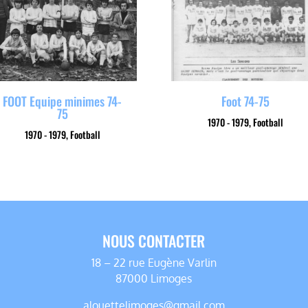
FOOT Equipe minimes 74-
Foot 74-75
75
1970 - 1979
,
Football
1970 - 1979
,
Football
NOUS CONTACTER
18 – 22 rue Eugène Varlin
87000 Limoges
alouettelimoges@gmail.com