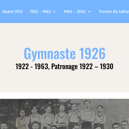
Avant 1922
1922 – 1963
1963 – 2022
Tennis de table
Gymnaste 1926
1922 - 1963
,
Patronage 1922 – 1930