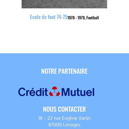
Ecole de foot 74-75
1970 - 1979
,
Football
NOTRE PARTENAIRE
NOUS CONTACTER
18 – 22 rue Eugène Varlin
87000 Limoges