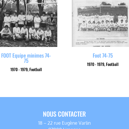
FOOT Equipe minimes 74-
Foot 74-75
75
1970 - 1979
,
Football
1970 - 1979
,
Football
NOUS CONTACTER
18 – 22 rue Eugène Varlin