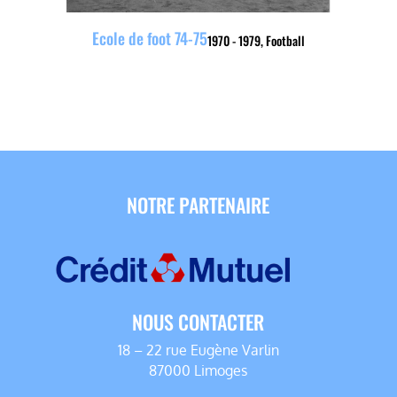
Ecole de foot 74-75
1970 - 1979
,
Football
NOTRE PARTENAIRE
NOUS CONTACTER
18 – 22 rue Eugène Varlin
87000 Limoges