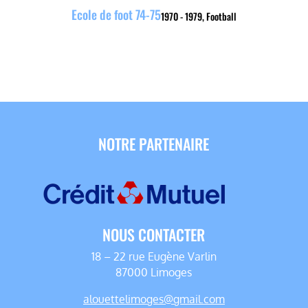
Ecole de foot 74-75
1970 - 1979
,
Football
NOTRE PARTENAIRE
NOUS CONTACTER
18 – 22 rue Eugène Varlin
87000 Limoges
alouettelimoges@gmail.com