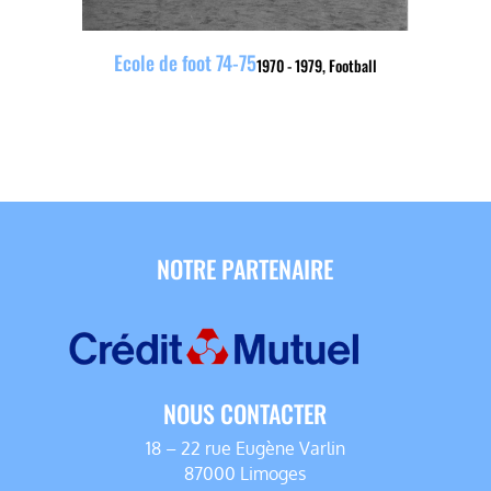
Ecole de foot 74-75
1970 - 1979
,
Football
NOTRE PARTENAIRE
NOUS CONTACTER
18 – 22 rue Eugène Varlin
87000 Limoges