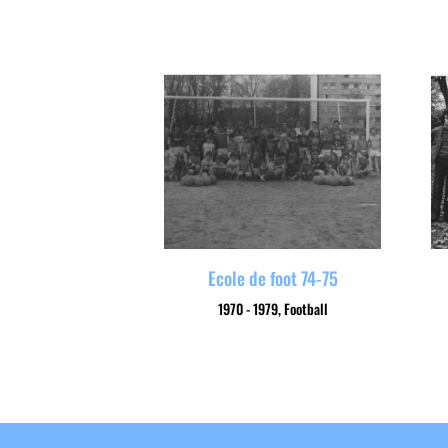
Ecole de foot 74-75
1970 - 1979
,
Football