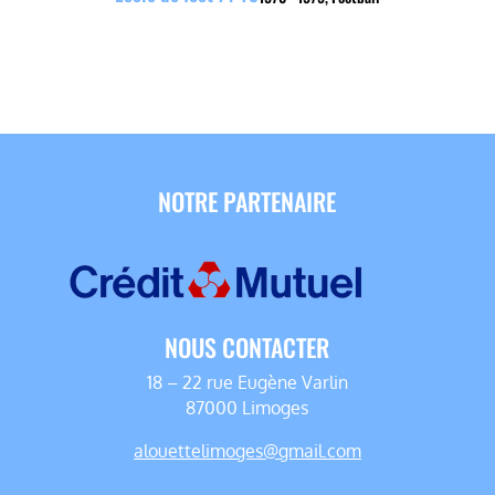
NOTRE PARTENAIRE
NOUS CONTACTER
18 – 22 rue Eugène Varlin
87000 Limoges
alouettelimoges@gmail.com