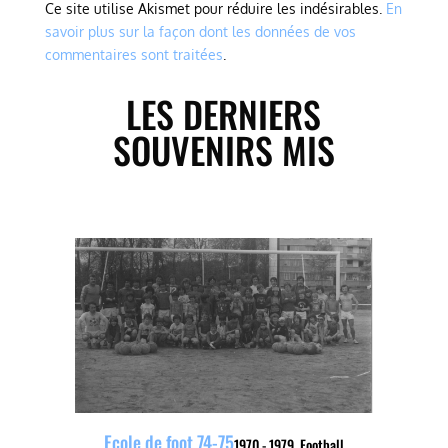
Ce site utilise Akismet pour réduire les indésirables.
En
savoir plus sur la façon dont les données de vos
commentaires sont traitées
.
LES DERNIERS
SOUVENIRS MIS
Ecole de foot 74-75
1970 - 1979
,
Football