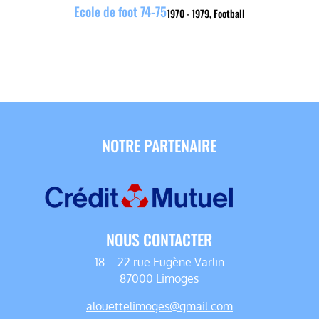
Ecole de foot 74-75
1970 - 1979
,
Football
NOTRE PARTENAIRE
NOUS CONTACTER
18 – 22 rue Eugène Varlin
87000 Limoges
alouettelimoges@gmail.com