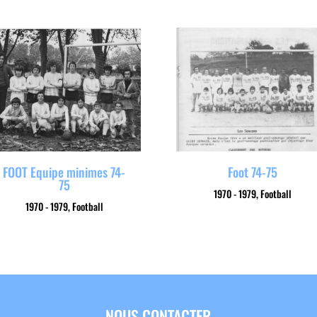
FOOT Equipe minimes 74-
Foot 74-75
75
1970 - 1979
,
Football
1970 - 1979
,
Football
NOUS CONTACTER