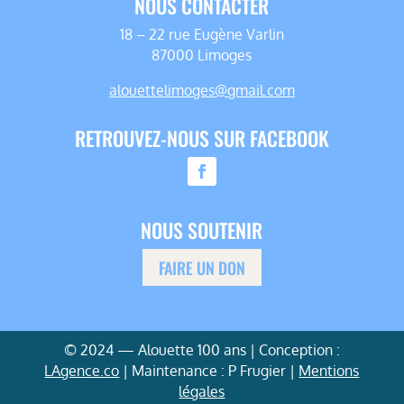
NOUS CONTACTER
18 – 22 rue Eugène Varlin
87000 Limoges
alouettelimoges@gmail.com
RETROUVEZ-NOUS SUR FACEBOOK
NOUS SOUTENIR
FAIRE UN DON
© 2024 — Alouette 100 ans | Conception :
LAgence.co
| Maintenance : P Frugier |
Mentions
légales